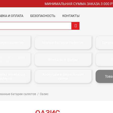
МИНИМАЛЬНАЯ СУММА ЗАКАЗА 3 000 
АВКА И ОПЛАТА
БЕЗОПАСНОСТЬ
КОНТАКТЫ
тареи салютов
Малые батареи салютов
Средн
анные батареи
Фонтаны и фаеры
лютов
омбы, Наземные
Хлопушки и Бенгальские
Това
ерверки
свечи
анные батареи салютов
Оазис
ОАЗИС