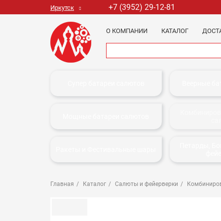
+7 (3952) 29-12-81
Иркутск
О КОМПАНИИ
КАТАЛОГ
ДОСТ
Супер батареи салютов
Веерные ба
Комбиниров
Мощные батареи салютов
са
Петарды, Б
Ракеты и Фестивальные шары
фей
Главная
Каталог
Салюты и фейерверки
Комбиниров