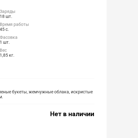
Заряды
18 шт.
Время работы
45 с.
Фасовка
1 шт.
Вес
1,85 кг.
еленые букеты, жемчужные облака, искристые
м.
Нет в наличии