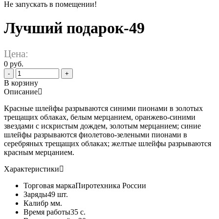
Не запускать в помещении!
Лучший подарок-49
Цена:
0 руб.
-
+
В корзину
Описание
Красные шлейфы разрываются синими пионами в золотых
трещащих облаках, белым мерцанием, оранжево-синими
звездами с искристым дождем, золотым мерцанием; синие
шлейфы разрываются фиолетово-зелеными пионами в
серебряных трещащих облаках; желтые шлейфы разрываются
красным мерцанием.
Характеристики
Торговая марка
Пиротехника России
Заряды
49 шт.
Калибр
мм.
Время работы
35 с.