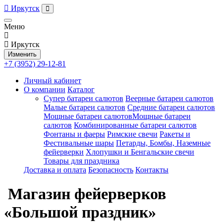
Иркутск
Меню
Иркутск
Изменить
+7 (3952) 29-12-81
Личный кабинет
О компании
Каталог
Супер батареи салютов
Веерные батареи салютов
Малые батареи салютов
Средние батареи салютов
Мощные батареи салютовМощные батареи
салютов
Комбинированные батареи салютов
Фонтаны и фаеры
Римские свечи
Ракеты и
Фестивальные шары
Петарды, Бомбы, Наземные
фейерверки
Хлопушки и Бенгальские свечи
Товары для праздника
Доставка и оплата
Безопасность
Контакты
Магазин фейерверков
«Большой праздник»