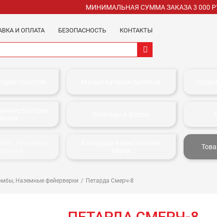
МИНИМАЛЬНАЯ СУММА ЗАКАЗА 3 000 
АВКА И ОПЛАТА
БЕЗОПАСНОСТЬ
КОНТАКТЫ
тареи салютов
Малые батареи салютов
Средн
анные батареи
Фонтаны и фаеры
лютов
омбы, Наземные
Хлопушки и Бенгальские
Това
ерверки
свечи
омбы, Наземные фейерверки
Петарда Смерч-8
ПЕТАРДА СМЕРЧ-8