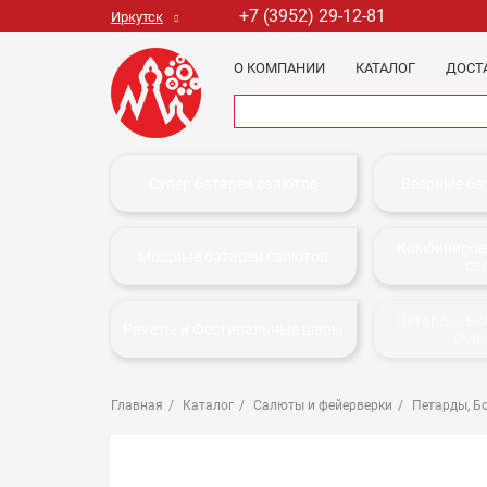
+7 (3952) 29-12-81
Иркутск
О КОМПАНИИ
КАТАЛОГ
ДОСТ
Супер батареи салютов
Веерные ба
Комбиниров
Мощные батареи салютов
са
Петарды, Б
Ракеты и Фестивальные шары
фей
Главная
Каталог
Салюты и фейерверки
Петарды, Б