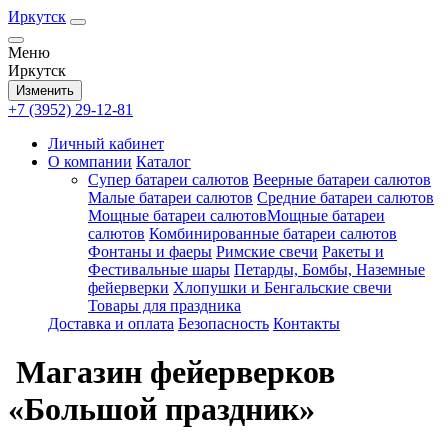
Иркутск
Меню
Иркутск
Изменить
+7 (3952) 29-12-81
Личный кабинет
О компании
Каталог
Супер батареи салютов
Веерные батареи салютов
Малые батареи салютов
Средние батареи салютов
Мощные батареи салютовМощные батареи
салютов
Комбинированные батареи салютов
Фонтаны и фаеры
Римские свечи
Ракеты и
Фестивальные шары
Петарды, Бомбы, Наземные
фейерверки
Хлопушки и Бенгальские свечи
Товары для праздника
Доставка и оплата
Безопасность
Контакты
Магазин фейерверков
«Большой праздник»