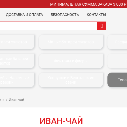
МИНИМАЛЬНАЯ СУММА ЗАКАЗА 3 000 
ДОСТАВКА И ОПЛАТА
БЕЗОПАСНОСТЬ
КОНТАКТЫ
тареи салютов
Малые батареи салютов
Средн
анные батареи
Фонтаны и фаеры
лютов
омбы, Наземные
Хлопушки и Бенгальские
Това
ерверки
свечи
ечи
Иван-чай
ИВАН-ЧАЙ