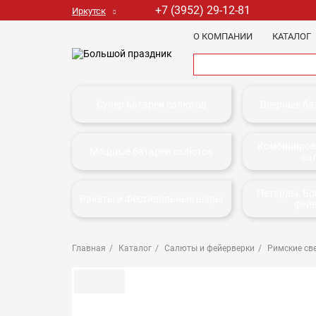
+7 (3952) 29-12-81
Иркутск
О КОМПАНИИ
КАТАЛОГ
Супер батареи салютов
Веерные ба
Комбиниров
Мощные батареи салютов
са
Петарды, Б
Ракеты и Фестивальные шары
фей
Главная
Каталог
Салюты и фейерверки
Римские св