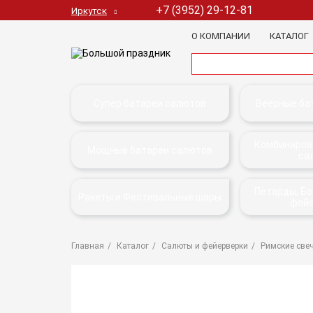
+7 (3952) 29-12-81
Иркутск
О КОМПАНИИ
КАТАЛОГ
Супер батареи салютов
Веерные ба
Комбиниров
Мощные батареи салютов
са
Петарды, Б
Ракеты и Фестивальные шары
фей
Главная
Каталог
Салюты и фейерверки
Римские све