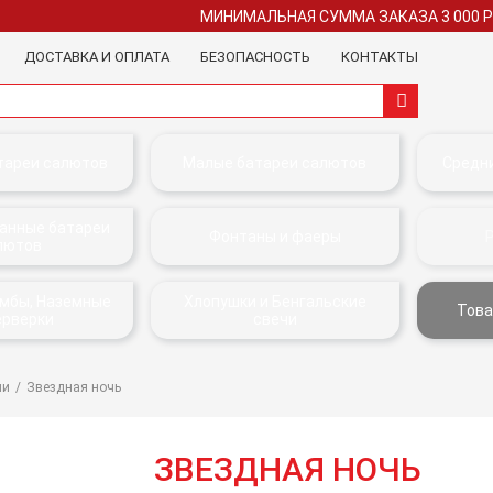
МИНИМАЛЬНАЯ СУММА ЗАКАЗА 3 000 
ДОСТАВКА И ОПЛАТА
БЕЗОПАСНОСТЬ
КОНТАКТЫ
тареи салютов
Малые батареи салютов
Средн
анные батареи
Фонтаны и фаеры
лютов
омбы, Наземные
Хлопушки и Бенгальские
Това
ерверки
свечи
чи
Звездная ночь
ЗВЕЗДНАЯ НОЧЬ