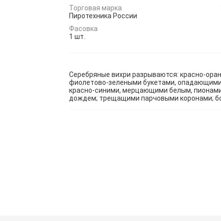
Торговая марка
Пиротехника России
Фасовка
1 шт.
Серебряные вихри разрываются: красно-ора
фиолетово-зелеными букетами, опадающими
красно-синими, мерцающими белым, пионам
дождем; трещащими парчовыми коронами; б