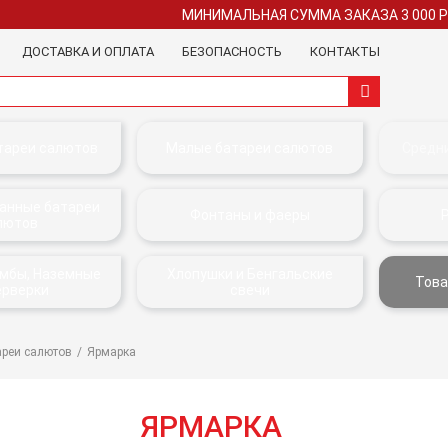
МИНИМАЛЬНАЯ СУММА ЗАКАЗА 3 000 
ДОСТАВКА И ОПЛАТА
БЕЗОПАСНОСТЬ
КОНТАКТЫ
тареи салютов
Малые батареи салютов
Средн
анные батареи
Фонтаны и фаеры
лютов
омбы, Наземные
Хлопушки и Бенгальские
Това
ерверки
свечи
ареи салютов
Ярмарка
ЯРМАРКА