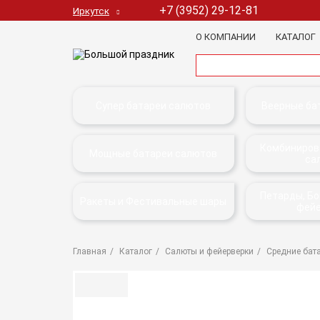
+7 (3952) 29-12-81
Иркутск
О КОМПАНИИ
КАТАЛОГ
Супер батареи салютов
Веерные ба
Комбиниров
Мощные батареи салютов
са
Петарды, Б
Ракеты и Фестивальные шары
фей
Главная
Каталог
Салюты и фейерверки
Средние бат