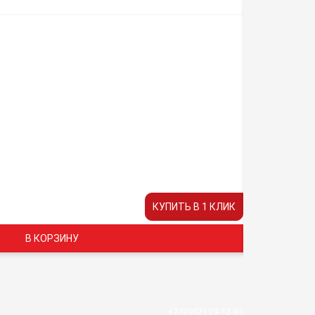
БОГАТЫР
Заряды
19
Время раб
30
Цена:
КУПИТЬ В 1 КЛИК
4050 руб.
В КОРЗИНУ
+7 (3952) 29-12-81