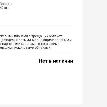
Заряды
49 шт.
нжевыми пионами в трещащих облаках;
 дождем; желтыми, мерцающими зеленым и
и; парчовыми коронами, опадающими
ольшими искристыми облаками.
Нет в наличии