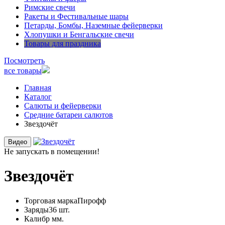
Римские свечи
Ракеты и Фестивальные шары
Петарды, Бомбы, Наземные фейерверки
Хлопушки и Бенгальские свечи
Товары для праздника
Посмотреть
все товары
Главная
Каталог
Салюты и фейерверки
Средние батареи салютов
Звездочёт
Видео
Не запускать в помещении!
Звездочёт
Торговая марка
Пирофф
Заряды
36 шт.
Калибр
мм.