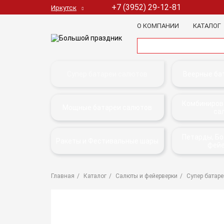
+7 (3952) 29-12-81
Иркутск
О КОМПАНИИ
КАТАЛОГ
Супер батареи салютов
Веерные ба
Комбиниров
Мощные батареи салютов
са
Петарды, Б
Ракеты и Фестивальные шары
фей
Главная
Каталог
Салюты и фейерверки
Супер батаре