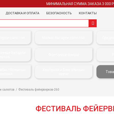
МИНИМАЛЬНАЯ СУММА ЗАКАЗА 3 000 
ДОСТАВКА И ОПЛАТА
БЕЗОПАСНОСТЬ
КОНТАКТЫ
тареи салютов
Малые батареи салютов
Средн
анные батареи
Фонтаны и фаеры
лютов
омбы, Наземные
Хлопушки и Бенгальские
Това
ерверки
свечи
и салютов
Фестиваль фейерверков-260
ФЕСТИВАЛЬ ФЕЙЕРВ