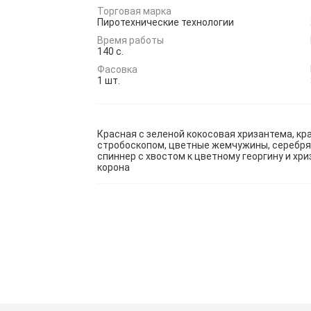
Торговая марка
Пиротехнические технологии
Время работы
140 с.
Фасовка
1 шт.
Красная с зеленой кокосовая хризантема, кр
стробоскопом, цветные жемчужины, серебря
спиннер с хвостом к цветному георгину и х
корона