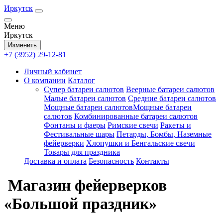
Иркутск
Меню
Иркутск
Изменить
+7 (3952) 29-12-81
Личный кабинет
О компании
Каталог
Супер батареи салютов
Веерные батареи салютов
Малые батареи салютов
Средние батареи салютов
Мощные батареи салютовМощные батареи
салютов
Комбинированные батареи салютов
Фонтаны и фаеры
Римские свечи
Ракеты и
Фестивальные шары
Петарды, Бомбы, Наземные
фейерверки
Хлопушки и Бенгальские свечи
Товары для праздника
Доставка и оплата
Безопасность
Контакты
Магазин фейерверков
«Большой праздник»