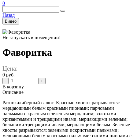
0
Назад
Видео
Не запускать в помещении!
Фаворитка
Цена:
0 руб.
-
+
В корзину
Описание
Разнокалиберный салют. Красные хвосты разрываются:
мерцающими белым красными пионами; парчовыми
пальмами с красным и зеленым мерцанием; золотыми
хризантемами и трещащими ивами, мерцающими зеленым;
большими трещащими ивами, мерцающими белым. Зеленые
хвосты разрываются: зелеными искристыми пальмами;
мерцающими белым красными пальмами; синими пионами с