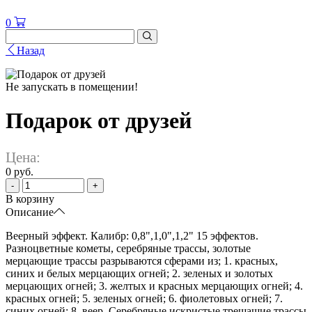
0
Назад
Не запускать в помещении!
Подарок от друзей
Цена:
0 руб.
-
+
В корзину
Описание
Веерный эффект. Калибр: 0,8",1,0",1,2" 15 эффектов.
Разноцветные кометы, серебряные трассы, золотые
мерцающие трассы разрываются сферами из; 1. красных,
синих и белых мерцающих огней; 2. зеленых и золотых
мерцающих огней; 3. желтых и красных мерцающих огней; 4.
красных огней; 5. зеленых огней; 6. фиолетовых огней; 7.
синих огней; 8. веер. Серебряные искристые трещащие трассы