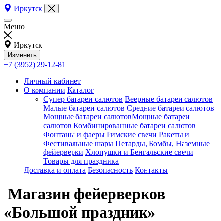
Иркутск
Меню
Иркутск
Изменить
+7 (3952) 29-12-81
Личный кабинет
О компании
Каталог
Супер батареи салютов
Веерные батареи салютов
Малые батареи салютов
Средние батареи салютов
Мощные батареи салютовМощные батареи
салютов
Комбинированные батареи салютов
Фонтаны и фаеры
Римские свечи
Ракеты и
Фестивальные шары
Петарды, Бомбы, Наземные
фейерверки
Хлопушки и Бенгальские свечи
Товары для праздника
Доставка и оплата
Безопасность
Контакты
Магазин фейерверков
«Большой праздник»