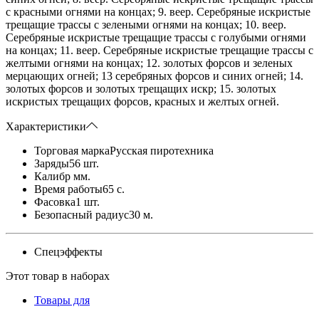
с красными огнями на концах; 9. веер. Серебряные искристые
трещащие трассы с зелеными огнями на концах; 10. веер.
Серебряные искристые трещащие трассы с голубыми огнями
на концах; 11. веер. Серебряные искристые трещащие трассы с
желтыми огнями на концах; 12. золотых форсов и зеленых
мерцающих огней; 13 серебряных форсов и синих огней; 14.
золотых форсов и золотых трещащих искр; 15. золотых
искристых трещащих форсов, красных и желтых огней.
Характеристики
Торговая марка
Русская пиротехника
Заряды
56 шт.
Калибр
мм.
Время работы
65 с.
Фасовка
1 шт.
Безопасный радиус
30 м.
Спецэффекты
Этот товар в наборах
Товары для