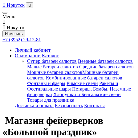
Иркутск
Меню
Иркутск
Изменить
+7 (3952) 29-12-81
Личный кабинет
О компании
Каталог
Супер батареи салютов
Веерные батареи салютов
Малые батареи салютов
Средние батареи салютов
Мощные батареи салютовМощные батареи
салютов
Комбинированные батареи салютов
Фонтаны и фаеры
Римские свечи
Ракеты и
Фестивальные шары
Петарды, Бомбы, Наземные
фейерверки
Хлопушки и Бенгальские свечи
Товары для праздника
Доставка и оплата
Безопасность
Контакты
Магазин фейерверков
«Большой праздник»