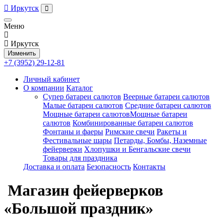
Иркутск
Меню
Иркутск
Изменить
+7 (3952) 29-12-81
Личный кабинет
О компании
Каталог
Супер батареи салютов
Веерные батареи салютов
Малые батареи салютов
Средние батареи салютов
Мощные батареи салютовМощные батареи
салютов
Комбинированные батареи салютов
Фонтаны и фаеры
Римские свечи
Ракеты и
Фестивальные шары
Петарды, Бомбы, Наземные
фейерверки
Хлопушки и Бенгальские свечи
Товары для праздника
Доставка и оплата
Безопасность
Контакты
Магазин фейерверков
«Большой праздник»