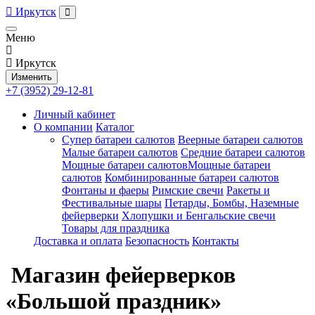
Иркутск
Меню
Иркутск
Изменить
+7 (3952) 29-12-81
Личный кабинет
О компании
Каталог
Супер батареи салютов
Веерные батареи салютов
Малые батареи салютов
Средние батареи салютов
Мощные батареи салютовМощные батареи
салютов
Комбинированные батареи салютов
Фонтаны и фаеры
Римские свечи
Ракеты и
Фестивальные шары
Петарды, Бомбы, Наземные
фейерверки
Хлопушки и Бенгальские свечи
Товары для праздника
Доставка и оплата
Безопасность
Контакты
Магазин фейерверков
«Большой праздник»