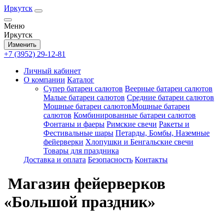
Иркутск
Меню
Иркутск
Изменить
+7 (3952) 29-12-81
Личный кабинет
О компании
Каталог
Супер батареи салютов
Веерные батареи салютов
Малые батареи салютов
Средние батареи салютов
Мощные батареи салютовМощные батареи
салютов
Комбинированные батареи салютов
Фонтаны и фаеры
Римские свечи
Ракеты и
Фестивальные шары
Петарды, Бомбы, Наземные
фейерверки
Хлопушки и Бенгальские свечи
Товары для праздника
Доставка и оплата
Безопасность
Контакты
Магазин фейерверков
«Большой праздник»