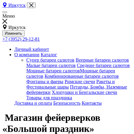
Иркутск
Меню
Иркутск
Изменить
+7 (3952) 29-12-81
Личный кабинет
О компании
Каталог
Супер батареи салютов
Веерные батареи салютов
Малые батареи салютов
Средние батареи салютов
Мощные батареи салютовМощные батареи
салютов
Комбинированные батареи салютов
Фонтаны и фаеры
Римские свечи
Ракеты и
Фестивальные шары
Петарды, Бомбы, Наземные
фейерверки
Хлопушки и Бенгальские свечи
Товары для праздника
Доставка и оплата
Безопасность
Контакты
Магазин фейерверков
«Большой праздник»