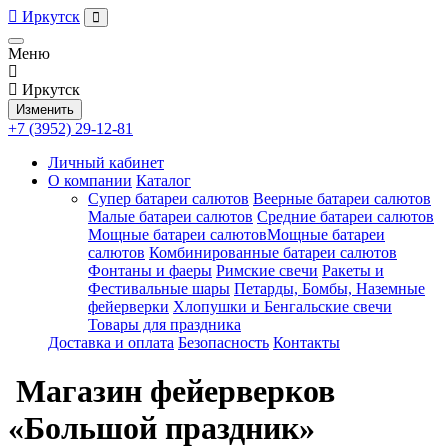
Иркутск
Меню
Иркутск
Изменить
+7 (3952) 29-12-81
Личный кабинет
О компании
Каталог
Супер батареи салютов
Веерные батареи салютов
Малые батареи салютов
Средние батареи салютов
Мощные батареи салютовМощные батареи
салютов
Комбинированные батареи салютов
Фонтаны и фаеры
Римские свечи
Ракеты и
Фестивальные шары
Петарды, Бомбы, Наземные
фейерверки
Хлопушки и Бенгальские свечи
Товары для праздника
Доставка и оплата
Безопасность
Контакты
Магазин фейерверков
«Большой праздник»