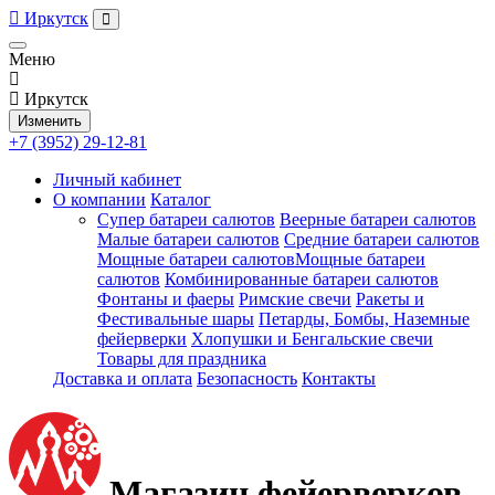
Иркутск
Меню
Иркутск
Изменить
+7 (3952) 29-12-81
Личный кабинет
О компании
Каталог
Супер батареи салютов
Веерные батареи салютов
Малые батареи салютов
Средние батареи салютов
Мощные батареи салютовМощные батареи
салютов
Комбинированные батареи салютов
Фонтаны и фаеры
Римские свечи
Ракеты и
Фестивальные шары
Петарды, Бомбы, Наземные
фейерверки
Хлопушки и Бенгальские свечи
Товары для праздника
Доставка и оплата
Безопасность
Контакты
Магазин фейерверков