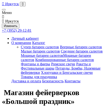
Иркутск
Меню
Иркутск
Изменить
+7 (3952) 29-12-81
Личный кабинет
О компании
Каталог
Супер батареи салютов
Веерные батареи салютов
Малые батареи салютов
Средние батареи салютов
Мощные батареи салютовМощные батареи
салютов
Комбинированные батареи салютов
Фонтаны и фаеры
Римские свечи
Ракеты и
Фестивальные шары
Петарды, Бомбы, Наземные
фейерверки
Хлопушки и Бенгальские свечи
Товары для праздника
Доставка и оплата
Безопасность
Контакты
Магазин фейерверков
«Большой праздник»