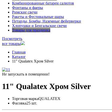
Комбинированные батареи салютов
Фонтаны и фаеры
Римские свечи
Ракеты и Фестивальные шары
Петарды, Бомбы, Наземные фейерверки
Хлопушки и Бенгальские свечи
Товары для праздника
Посмотреть
все товары
Главная
Каталог
11" Qualatex Хром Silver
Не запускать в помещении!
11" Qualatex Хром Silver
Торговая марка
QUALATEX
Фасовка
25 шт.