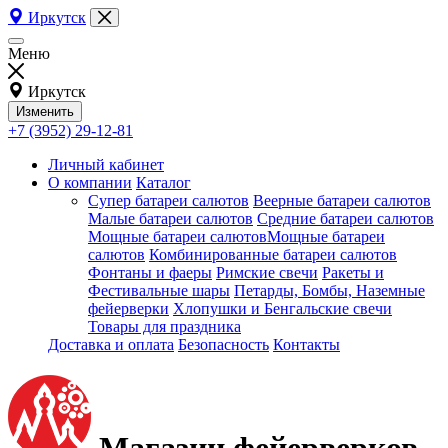
Иркутск
Меню
Иркутск
Изменить
+7 (3952) 29-12-81
Личный кабинет
О компании
Каталог
Супер батареи салютов
Веерные батареи салютов
Малые батареи салютов
Средние батареи салютов
Мощные батареи салютовМощные батареи
салютов
Комбинированные батареи салютов
Фонтаны и фаеры
Римские свечи
Ракеты и
Фестивальные шары
Петарды, Бомбы, Наземные
фейерверки
Хлопушки и Бенгальские свечи
Товары для праздника
Доставка и оплата
Безопасность
Контакты