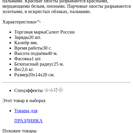
пальмами. Красные хвосты разрываются красными,
мерцающими белым, пионами. Парчовые хвосты разрываются
золотыми, в искристых облаках, пальмами.
Характеристики
Торговая марка
Салют России
Заряды
20 шт.
Калибр
мм.
Время работы
30 с.
Высота подъёма
40 м.
Фасовка
1 шт.
Безопасный радиус
25 м.
Вес
2,6 кг.
Размер
20x14x20 см.
Спецэффекты
Этот товар в наборах
Товары для
ПРАЗДНИКА
Похожие товары