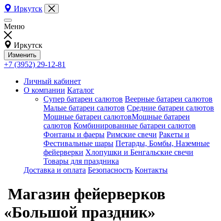
Иркутск
Меню
Иркутск
Изменить
+7 (3952) 29-12-81
Личный кабинет
О компании
Каталог
Супер батареи салютов
Веерные батареи салютов
Малые батареи салютов
Средние батареи салютов
Мощные батареи салютовМощные батареи
салютов
Комбинированные батареи салютов
Фонтаны и фаеры
Римские свечи
Ракеты и
Фестивальные шары
Петарды, Бомбы, Наземные
фейерверки
Хлопушки и Бенгальские свечи
Товары для праздника
Доставка и оплата
Безопасность
Контакты
Магазин фейерверков
«Большой праздник»